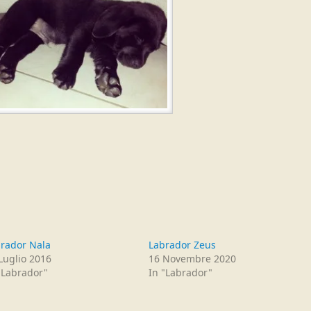
rador Nala
Labrador Zeus
Luglio 2016
16 Novembre 2020
"Labrador"
In "Labrador"