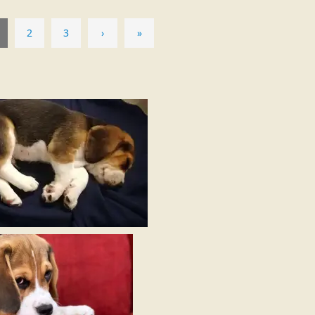
2
3
›
»