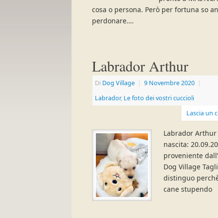
cosa o persona. Però per fortuna so a
perdonare….
Labrador Arthur
Di
Dog Village
|
9 Novembre 2020
|
Labrador
,
Le foto dei vostri cuccioli
Lascia un
Labrador Arthur 
nascita: 20.09.2
proveniente dall
Dog Village Tagl
distinguo perch
cane stupendo