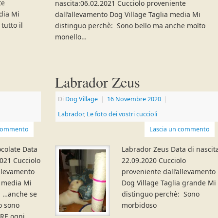
te
nascita:06.02.2021 Cucciolo proveniente
dia Mi
dall’allevamento Dog Village Taglia media Mi
utto il
distinguo perchè: Sono bello ma anche molto
monello…
Labrador Zeus
Di
Dog Village
|
16 Novembre 2020
|
Labrador
,
Le foto dei vostri cuccioli
 commento
Lascia un commento
colate Data
Labrador Zeus Data di nascit
2021 Cucciolo
22.09.2020 Cucciolo
allevamento
proveniente dall’allevamento
a media Mi
Dog Village Taglia grande Mi
: …anche se
distinguo perchè: Sono
o sono
morbidoso
RE ogni