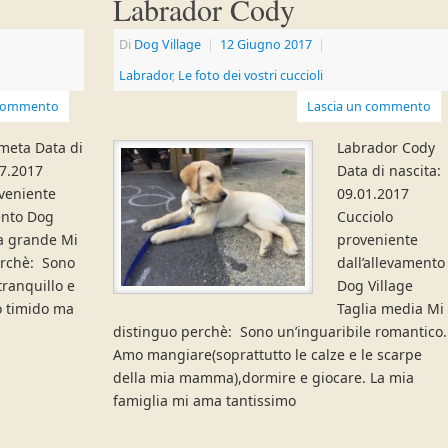
Labrador Cody
Di
Dog Village
|
12 Giugno 2017
|
Labrador
,
Le foto dei vostri cuccioli
 commento
Lascia un commento
meta Data di
Labrador Cody
07.2017
Data di nascita:
veniente
09.01.2017
ento Dog
Cucciolo
ia grande Mi
proveniente
erchè: Sono
dall’allevamento
tranquillo e
Dog Village
o timido ma
Taglia media Mi
distinguo perchè: Sono un’inguaribile romantico.
Amo mangiare(soprattutto le calze e le scarpe
della mia mamma),dormire e giocare. La mia
famiglia mi ama tantissimo