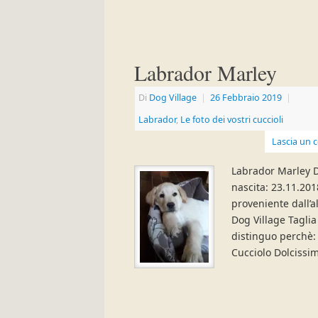
Labrador Marley
Di
Dog Village
|
26 Febbraio 2019
|
Labrador
,
Le foto dei vostri cuccioli
Lascia un
Labrador Marley D
nascita: 23.11.201
proveniente dall’
Dog Village Tagli
distinguo perchè
Cucciolo Dolcissi