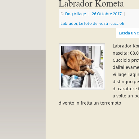
Labrador Kometa
Di
Dog Village
|
26 Ottobre 2017
|
Labrador
,
Le foto dei vostri cuccioli
Lascia un
Labrador Ko
nascita: 08.
Cucciolo pro
dall’allevam
Village Tagl
distinguo p
di carattere 
a volte un p
divento in fretta un terremoto