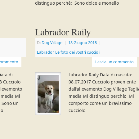
distinguo perchè: Sono dolce e monello
Labrador Raily
Di
Dog Village
|
18 Giugno 2018
|
Labrador
,
Le foto dei vostri cuccioli
 commento
Lascia un commento
ata di
Labrador Raily Data di nascita:
8 Cucciolo
08.07.2017 Cucciolo proveniente
allevamento
dall’allevamento Dog Village Tagli
a media Mi
media Mi distinguo perchè: Mi
: Sono un
comporto come un bravissimo
mo
cucciolo