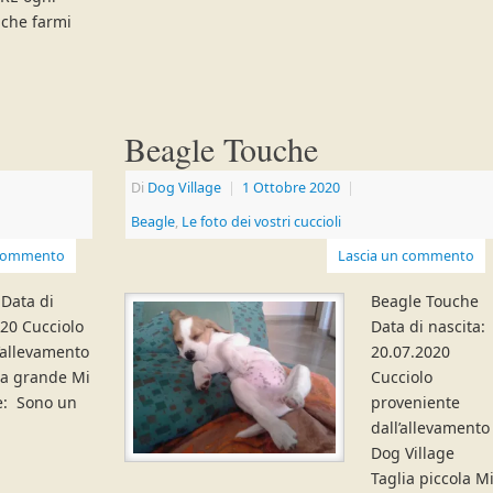
nche farmi
Beagle Touche
Di
Dog Village
|
1 Ottobre 2020
|
Beagle
,
Le foto dei vostri cuccioli
 commento
Lascia un commento
Data di
Beagle Touche
020 Cucciolo
Data di nascita:
’allevamento
20.07.2020
ia grande Mi
Cucciolo
è: Sono un
proveniente
dall’allevamento
Dog Village
Taglia piccola M