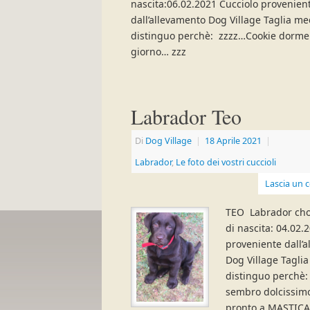
nascita:06.02.2021 Cucciolo provenien
dall’allevamento Dog Village Taglia me
distinguo perchè: zzzz…Cookie dorme t
giorno… zzz
Labrador Teo
Di
Dog Village
|
18 Aprile 2021
|
Labrador
,
Le foto dei vostri cuccioli
Lascia un
TEO Labrador cho
di nascita: 04.02.
proveniente dall’
Dog Village Tagli
distinguo perchè
sembro dolcissim
pronto a MASTICA