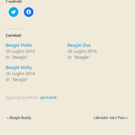
Condividi:
Fai
Fai
clic
clic
qui
per
per
condividere
condividere
su
su
Facebook
Twitter
(Si
Correlati
(Si
apre
apre
in
Beagle Poldo
Beagle Ziva
in
una
una
nuova
26 Luglio 2016
26 Luglio 2016
nuova
finestra)
In "Beagle"
In "Beagle"
finestra)
Beagle Molly
26 Luglio 2016
In "Beagle"
Aggiungi ai preferiti :
permalink
.
«
Beagle Buddy
Labrador nero Paco
»