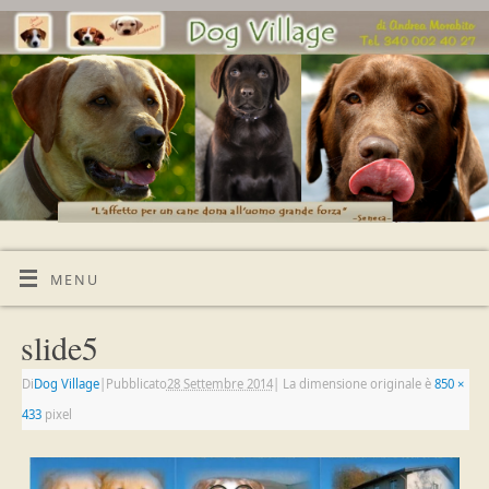
MENU
slide5
Di
Dog Village
|
Pubblicato
28 Settembre 2014
|
La dimensione originale è
850 ×
433
pixel