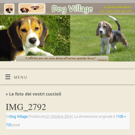
MENU
«
Le foto dei vostri cuccioli
IMG_2792
Di
Dog Village
|
Pubblicato
21 Ottobre 2014
|
La dimensione originale è
1100 ×
733
pixel