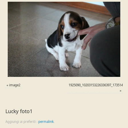
«
image2
1925090_10203153226336397_17351471
»
Lucky foto1
Aggiungi ai preferiti :
permalink
.