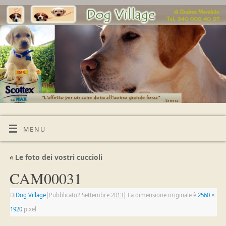
MENU
«
Le foto dei vostri cuccioli
CAM00031
Di
Dog Village
|
Pubblicato
2 Settembre 2013
|
La dimensione originale è
2560 ×
1920
pixel