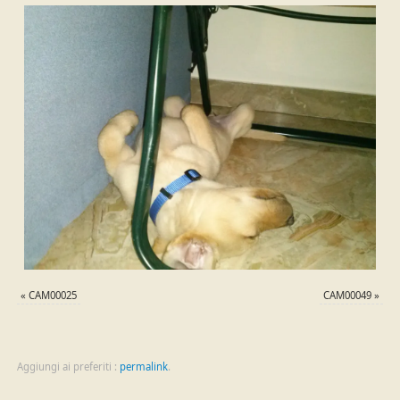
«
CAM00025
CAM00049
»
Aggiungi ai preferiti :
permalink
.