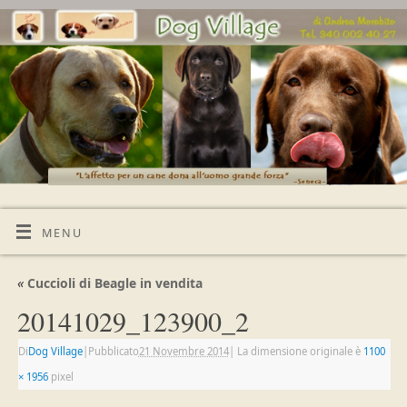
MENU
«
Cuccioli di Beagle in vendita
20141029_123900_2
Di
Dog Village
|
Pubblicato
21 Novembre 2014
|
La dimensione originale è
1100
× 1956
pixel