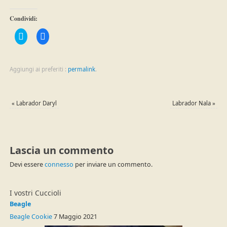
Condividi:
Fai
Fai
clic
clic
qui
per
per
condividere
condividere
su
su
Facebook
Aggiungi ai preferiti :
permalink
.
Twitter
(Si
(Si
apre
apre
in
in
una
una
nuova
«
Labrador Daryl
Labrador Nala
»
nuova
finestra)
finestra)
Lascia un commento
Devi essere
connesso
per inviare un commento.
I vostri Cuccioli
Beagle
Beagle Cookie
7 Maggio 2021