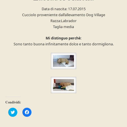
Data di nascita: 17.07.2015
Cucciolo proveniente dall’allevamento Dog Village
Razza:Labrador
Taglia media
Mi distinguo perchè:
Sono tanto buona infinitamente dolce e tanto dormigliona.
Condividi:
Fai
Fai
clic
clic
qui
per
per
condividere
condividere
su