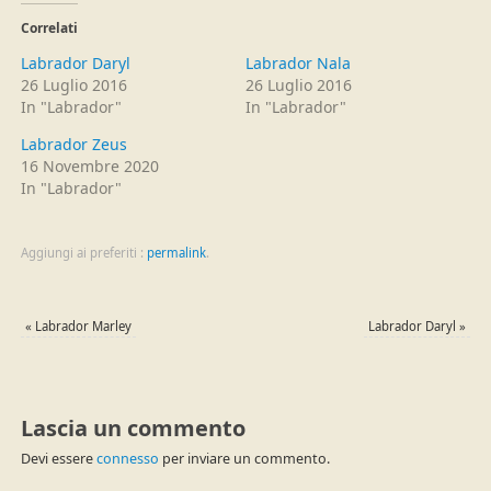
su
Facebook
Twitter
(Si
Correlati
(Si
apre
apre
in
Labrador Daryl
Labrador Nala
in
una
una
nuova
26 Luglio 2016
26 Luglio 2016
nuova
finestra)
In "Labrador"
In "Labrador"
finestra)
Labrador Zeus
16 Novembre 2020
In "Labrador"
Aggiungi ai preferiti :
permalink
.
«
Labrador Marley
Labrador Daryl
»
Lascia un commento
Devi essere
connesso
per inviare un commento.