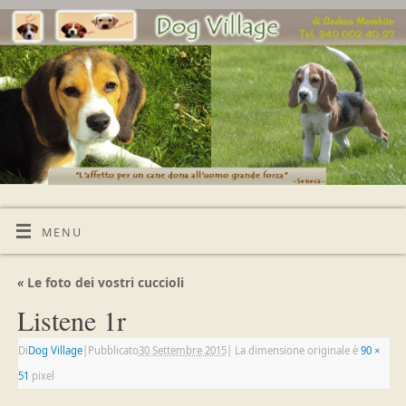
MENU
«
Le foto dei vostri cuccioli
Listene 1r
Di
Dog Village
|
Pubblicato
30 Settembre 2015
|
La dimensione originale è
90 ×
51
pixel