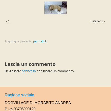
«
1
Listener 3
»
Aggiungi ai preferiti :
permalink
.
Lascia un commento
Devi essere
connesso
per inviare un commento.
Ragione sociale
DOGVILLAGE DI MORABITO ANDREA
P.Iva 03705990129