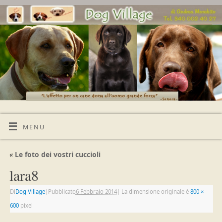
MENU
«
Le foto dei vostri cuccioli
lara8
Di
Dog Village
|
Pubblicato
6 Febbraio 2014
|
La dimensione originale è
800 ×
600
pixel