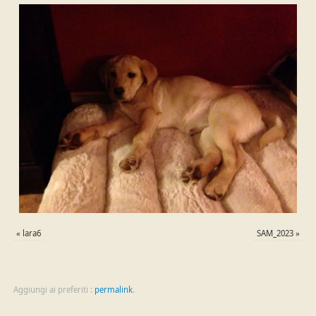
«
lara6
SAM_2023
»
Aggiungi ai preferiti :
permalink
.