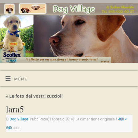
MENU
«
Le foto dei vostri cuccioli
lara5
Di
Dog Village
|
Pubblicato
6 Febbraio 2014
|
La dimensione originale è
480 ×
640
pixel