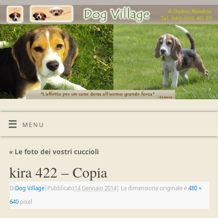
MENU
«
Le foto dei vostri cuccioli
kira 422 – Copia
Di
Dog Village
|
Pubblicato
14 Gennaio 2014
|
La dimensione originale è
480 ×
640
pixel