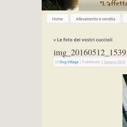
Home
Allevamento e vendita
«
Le foto dei vostri cuccioli
img_20160512_1539
Di
Dog Village
|
Pubblicato
1 Giugno 2016