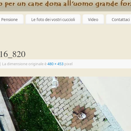
Pensione
Le foto dei vostri cuccioli
Video
Contattaci
16_820
|
La dimensione originale è
480 × 453
pixel