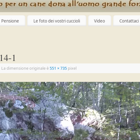
Pensione
Le foto dei vostri cuccioli
Video
Contattaci
14-1
|
La dimensione originale è
551 × 735
pixel