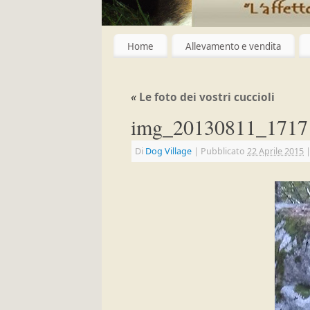
Home
Allevamento e vendita
«
Le foto dei vostri cuccioli
img_20130811_1717
Di
Dog Village
|
Pubblicato
22 Aprile 2015