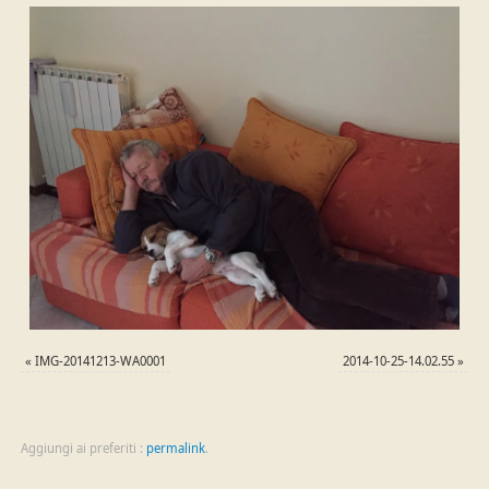
«
IMG-20141213-WA0001
2014-10-25-14.02.55
»
Aggiungi ai preferiti :
permalink
.