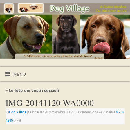
MENU
«
Le foto dei vostri cuccioli
IMG-20141120-WA0000
Di
Dog Village
|
Pubblicato
20 Novembre 2014
|
La dimensione originale è
960 ×
1280
pixel