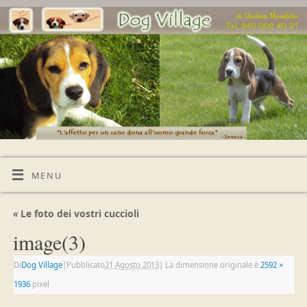
MENU
«
Le foto dei vostri cuccioli
image(3)
Di
Dog Village
|
Pubblicato
21 Agosto 2013
|
La dimensione originale è
2592 ×
1936
pixel