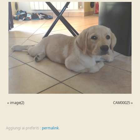
«
image(2)
CAM00025
»
Aggiungi ai preferiti :
permalink
.