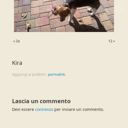
«
2a
12
»
Kira
Aggiungi ai preferiti :
permalink
.
Lascia un commento
Devi essere
connesso
per inviare un commento.