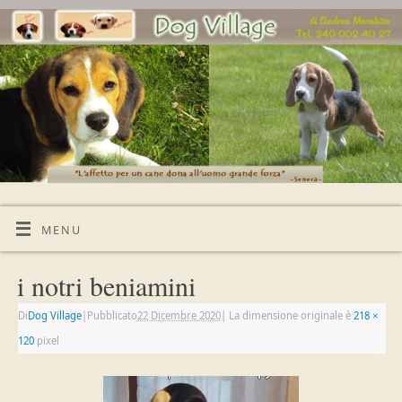
MENU
i notri beniamini
Di
Dog Village
|
Pubblicato
22 Dicembre 2020
|
La dimensione originale è
218 ×
120
pixel