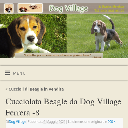
MENU
«
Cuccioli di Beagle in vendita
Cucciolata Beagle da Dog Village
Ferrera -8
Di
Dog Village
|
Pubblicato
5 Maggio 2021
|
La dimensione originale è
900 ×