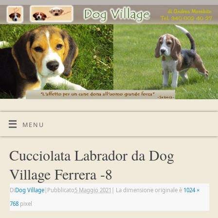
MENU
Cucciolata Labrador da Dog
Village Ferrera -8
Di
Dog Village
|
Pubblicato
5 Maggio 2021
|
La dimensione originale è
1024 ×
768
pixel