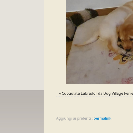
«
Cucciolata Labrador da Dog Village Ferre
Aggiungi ai preferiti :
permalink
.