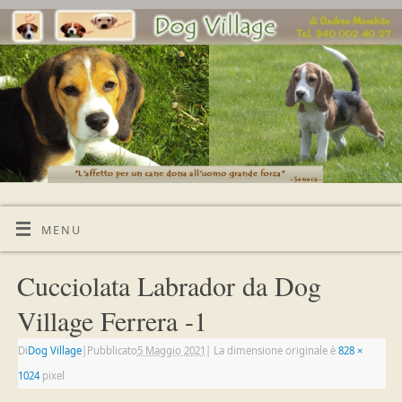
MENU
Cucciolata Labrador da Dog
Village Ferrera -1
Di
Dog Village
|
Pubblicato
5 Maggio 2021
|
La dimensione originale è
828 ×
1024
pixel