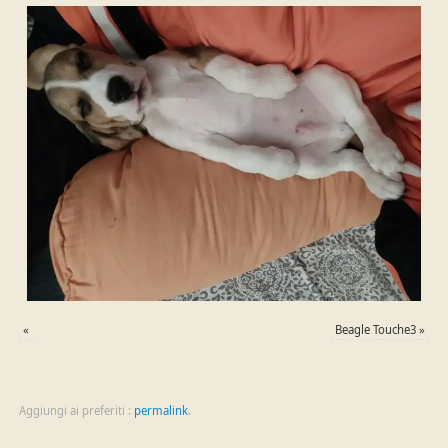
«
Beagle Touche3
»
Aggiungi ai preferiti :
permalink
.