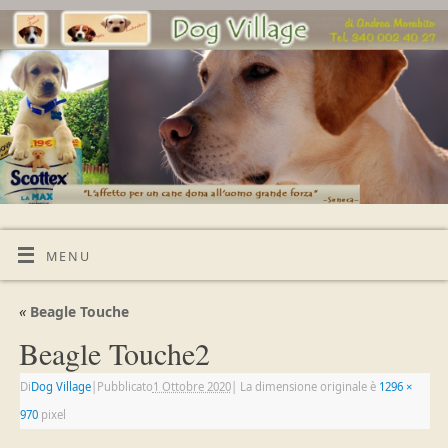
MENU
«
Beagle Touche
Beagle Touche2
Di
Dog Village
|
Pubblicato
1 Ottobre 2020
|
La dimensione originale è
1296 ×
970
pixel