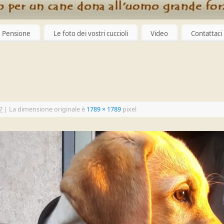
Pensione
Le foto dei vostri cuccioli
Video
Contattaci
7
|
La dimensione originale è
1789 × 1789
pixel