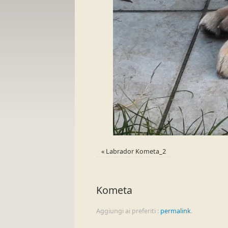
«
Labrador Kometa_2
Kometa
Aggiungi ai preferiti :
permalink
.