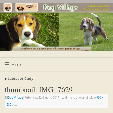
MENU
«
Labrador Cody
thumbnail_IMG_7629
Di
Dog Village
|
Pubblicato
12 Giugno 2017
|
La dimensione originale è
960 ×
1280
pixel