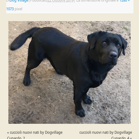
Di
Dog Village
|
Pubblicato
22 Ottobre 2019
|
La dimensione originale è
1280 ×
1073
pixel
«
cuccioli nuovi nati by Dogvillage
cuccioli nuovi nati by Dogvillage
Cunardo_2
Cunardo_4
»