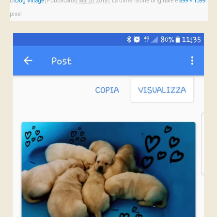
Di
Dog Village
|
Pubblicato
6 Marzo 2018
|
La dimensione originale è
899 × 1599
pixel